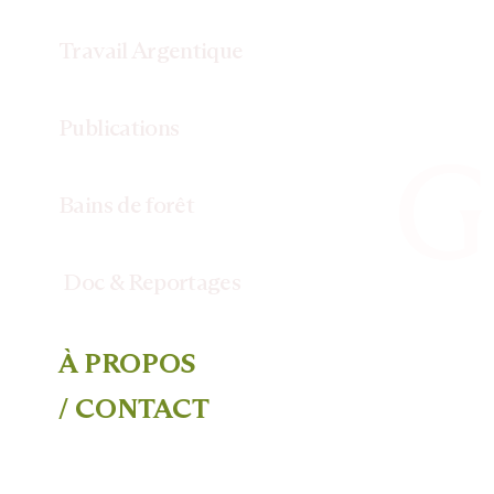
Travail
Argentique
Publications
G
Bains
de forêt
Doc
& Reportages
Photo
À PROPOS
/ CONTACT