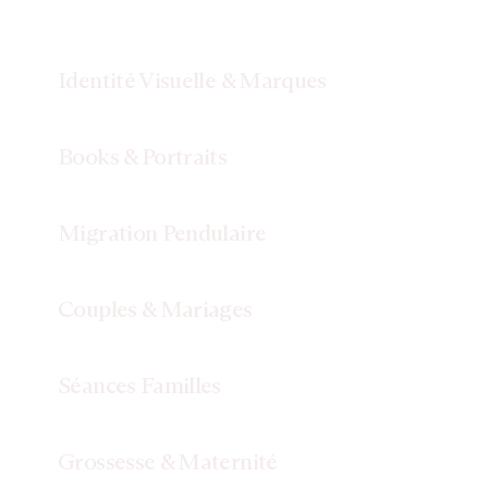
Identité
Visuelle
&
Marques
Books
&
Portraits
Migration
Pendulaire
Couples
&
Mariages
S
éances
Familles
Grossesse
&
Maternité